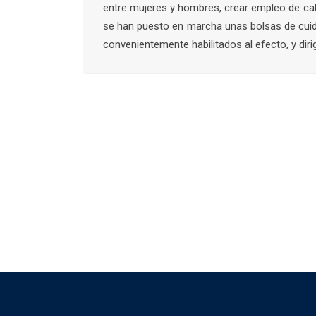
entre mujeres y hombres, crear empleo de calid
se han puesto en marcha unas bolsas de cuida
convenientemente habilitados al efecto, y dir
Facebook
Twitter
Email
Compartir