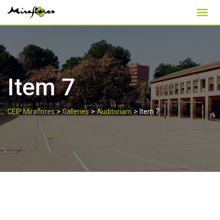
Skip
to
content
Item 7
>
>
>
CEIP Miraflores
Galleries
Auditoriam
Item 7