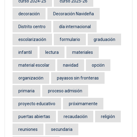
curso 2024-25
curso 2025-26
decoración
Decoración Navideña
Distrito centro
día internacional
escolarización
formulario
graduación
infantil
lectura
materiales
material escolar
navidad
opción
organización
payasos sin fronteras
primaria
proceso admisión
proyecto educativo
próximamente
puertas abiertas
recaudación
religión
reuniones
secundaria