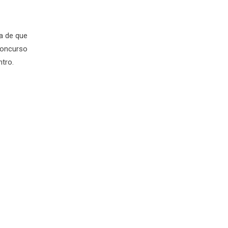
a de que
Concurso
ntro.