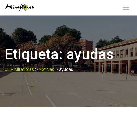
Skip
to
content
Etiqueta:
ayudas
>
>
CEIP Miraflores
Noticias
ayudas