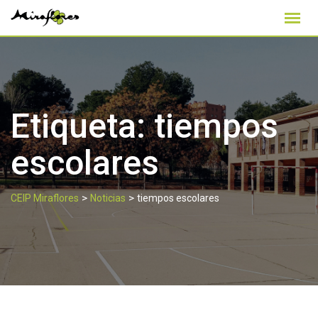
Skip
to
content
Etiqueta:
tiempos
escolares
>
>
CEIP Miraflores
Noticias
tiempos escolares