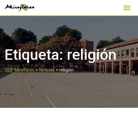
Skip
to
content
Etiqueta:
religión
>
>
CEIP Miraflores
Noticias
religión