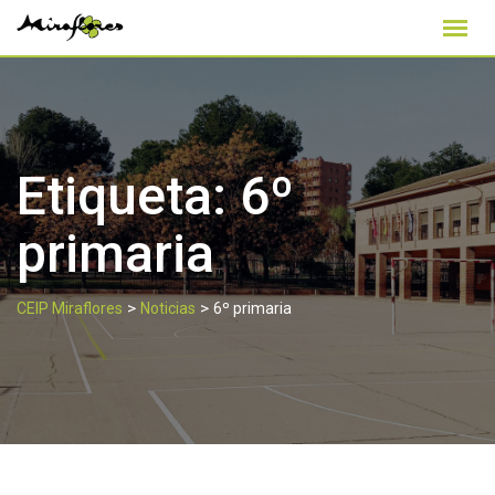
Skip
to
content
Etiqueta:
6º
primaria
>
>
CEIP Miraflores
Noticias
6º primaria