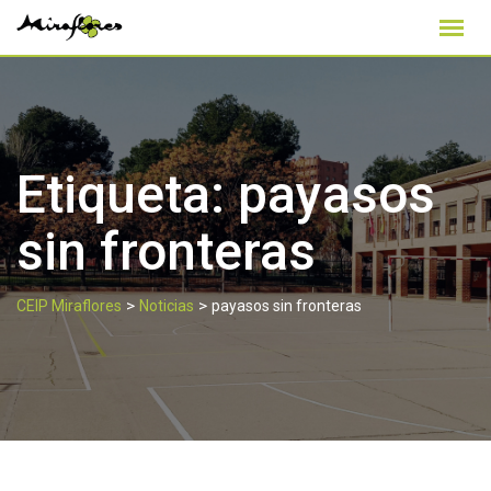
Skip
to
content
Etiqueta:
payasos
sin fronteras
>
>
CEIP Miraflores
Noticias
payasos sin fronteras