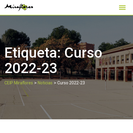
Skip
to
content
Etiqueta:
Curso
2022-23
>
>
CEIP Miraflores
Noticias
Curso 2022-23