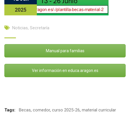
2025
Noticias
,
Secretaría
Manual para familias
Ver información en educa.aragon.es
Facebook
Twitter
Email
Compartir
Tags:
Becas
,
comedor
,
curso 2025-26
,
material curricular