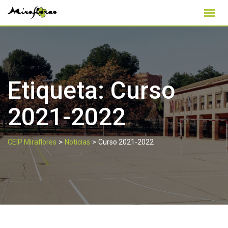
Skip
to
content
Etiqueta:
Curso
2021-2022
>
>
CEIP Miraflores
Noticias
Curso 2021-2022