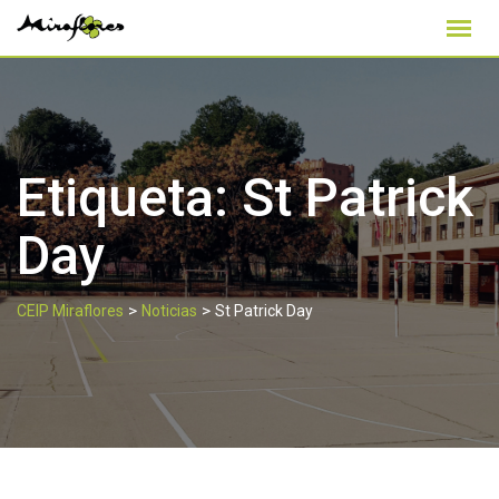
Skip
to
content
Etiqueta:
St Patrick
Day
>
>
CEIP Miraflores
Noticias
St Patrick Day